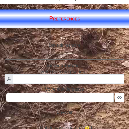
Préférences
Devenir membre
Se reconnecter :
Votre nom (ou pseudo) :
Votre mot de passe
Envoyer
[ Mot de passe perdu ?
]