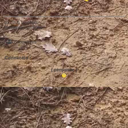
222806 visiteurs
6 visiteurs en ligne
5 membres
Connectés :
( personne )