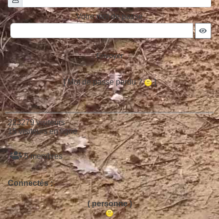
Votre mot de passe
Envoyer
[ Mot de passe perdu ?
]
223279 visiteurs
15 visiteurs en ligne
5 membres
Connectés :
( personne )