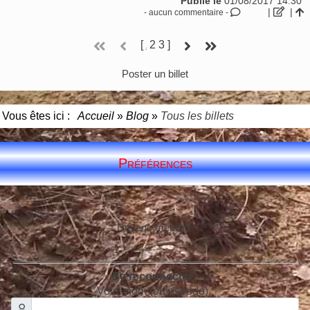
Publié le
01/08/2017 14:30
|
|
- aucun commentaire -
[
2
3
]
1
Poster un billet
Vous êtes ici :
Accueil
»
Blog
»
Tous les billets
Préférences
Devenir membre
Se reconnecter :
Votre nom (ou pseudo) :