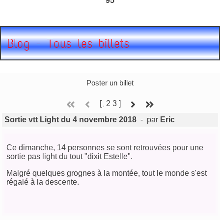
95
Blog - Tous les billets
Poster un billet
[
2
3
]
1
Sortie vtt Light du 4 novembre 2018
- par
Eric
Ce dimanche, 14 personnes se sont retrouvées pour une
sortie pas light du tout "dixit Estelle".
Malgré quelques grognes à la montée, tout le monde s'est
régalé à la descente.